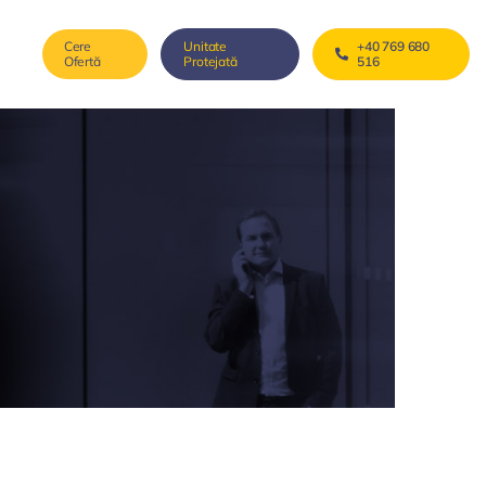
Cere
Unitate
+40 769 680
Ofertă
Protejată
516