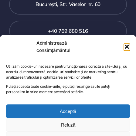
București, Str. Vaselor nr. 60
+40 769 680 516
Administrează
consimțământul
office@safelandia.ro
Utilizăm cookie-uri necesare pentru funcționarea corectă a site-ului și, cu
acordul dumneavoastră, cookie-uri statistice și de marketing pentru
Toggle
analizarea traficului și optimizarea serviciilor oferite.
Navigation
Puteți accepta toate cookie-urile, le puteți respinge sau le puteți
Prețuri SafeTraining
personaliza în orice moment accesând setările.
Demo SafeTraining
Acceptă
© 2024 - 2026• SAFE CONSULTING SRL •
Termeni și
Refuză
condiții
•
Politică de confidențialitate
•
Politica Cookie
Platforma SafeTraining