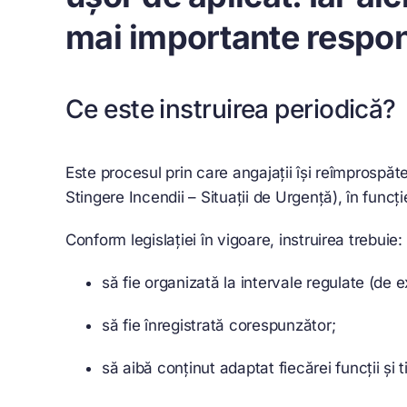
mai importante respons
Ce este instruirea periodică?
Este procesul prin care angajații își reîmprospă
Stingere Incendii – Situații de Urgență), în funcți
Conform legislației în vigoare, instruirea trebuie:
să fie organizată la intervale regulate (de 
să fie înregistrată corespunzător;
să aibă conținut adaptat fiecărei funcții și t