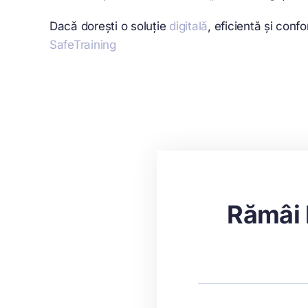
Dacă dorești o soluție
digitală
, eficientă și conf
SafeTraining
Rămâi 