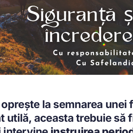
 oprește la semnarea unei fi
t utilă, aceasta trebuie să f
i intervine
instruirea perio