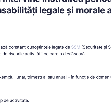
abilități legale și morale a
tează constant cunoștințele legate de
SSM
(Securitate și 
e de riscurile activității pe care o desfășoară.
exemplu, lunar, trimestrial sau anual – în funcție de domeni
ip de activitate.