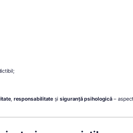
ctibil;
itate
,
responsabilitate
și
siguranță psihologică
– aspecte