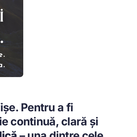
șe. Pentru a fi
ie continuă, clară și
dică
– una dintre cele