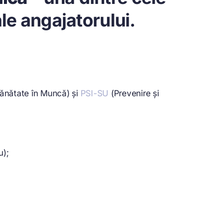
le angajatorului.
Sănătate în Muncă) și
PSI-SU
(Prevenire și
u);