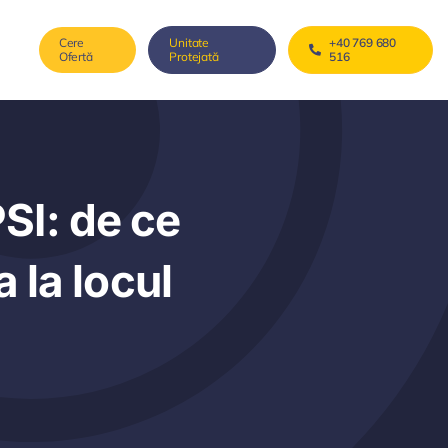
Cere
Unitate
+40 769 680
Ofertă
Protejată
516
PSI: de ce
 la locul