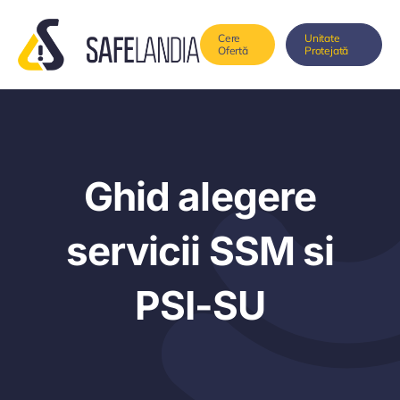
Skip
to
Cere
Unitate
Ofertă
Protejată
content
Ghid alegere
servicii SSM si
PSI-SU