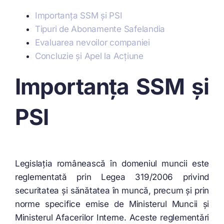
Importanța SSM și PSI
Tipuri de Abonamente Safelandia
Evaluarea nevoilor companiei
Concluzie și Apel la Acțiune
Importanța SSM și
PSI
Legislația românească în domeniul muncii este
reglementată prin Legea 319/2006 privind
securitatea și sănătatea în muncă, precum și prin
norme specifice emise de Ministerul Muncii și
Ministerul Afacerilor Interne. Aceste reglementări