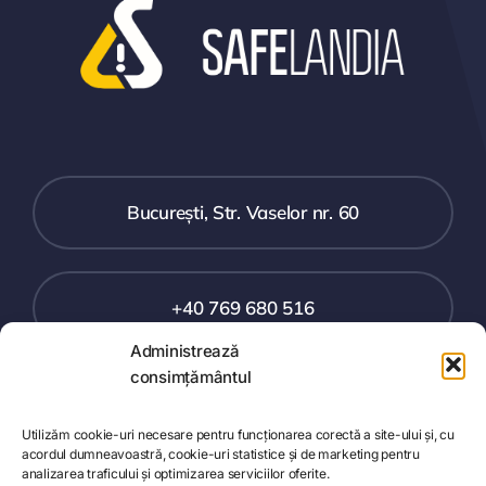
București, Str. Vaselor nr. 60
+40 769 680 516
Administrează
consimțământul
office@safelandia.ro
Utilizăm cookie-uri necesare pentru funcționarea corectă a site-ului și, cu
acordul dumneavoastră, cookie-uri statistice și de marketing pentru
Toggle
analizarea traficului și optimizarea serviciilor oferite.