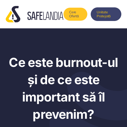
Skip
to
Cere
Unitate
Ofertă
Protejată
content
Ce este burnout-ul
și de ce este
important să îl
prevenim?