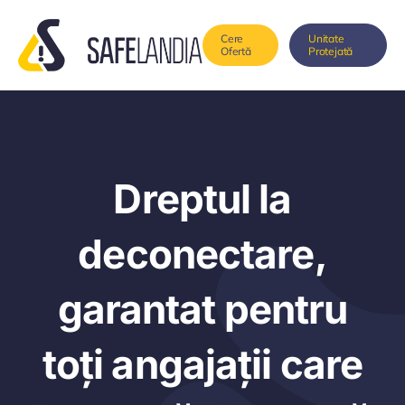
Skip
to
Cere
Unitate
Ofertă
Protejată
content
Dreptul la
deconectare,
garantat pentru
toți angajații care