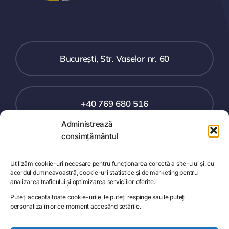
București, Str. Vaselor nr. 60
+40 769 680 516
Administrează
consimțământul
office@safelandia.ro
Utilizăm cookie-uri necesare pentru funcționarea corectă a site-ului și, cu
acordul dumneavoastră, cookie-uri statistice și de marketing pentru
Toggle
analizarea traficului și optimizarea serviciilor oferite.
Navigation
Puteți accepta toate cookie-urile, le puteți respinge sau le puteți
Prețuri SafeTraining
personaliza în orice moment accesând setările.